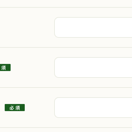
 須
角)
必 須